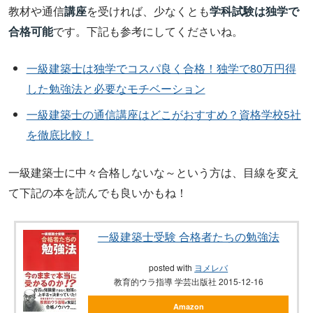
教材や通信
講座
を受ければ、少なくとも
学科試験は独学で
合格可能
です。下記も参考にしてくださいね。
一級建築士は独学でコスパ良く合格！独学で80万円得
した勉強法と必要なモチベーション
一級建築士の通信講座はどこがおすすめ？資格学校5社
を徹底比較！
一級建築士に中々合格しないな～という方は、目線を変え
て下記の本を読んでも良いかもね！
一級建築士受験 合格者たちの勉強法
posted with
ヨメレバ
教育的ウラ指導 学芸出版社 2015-12-16
Amazon