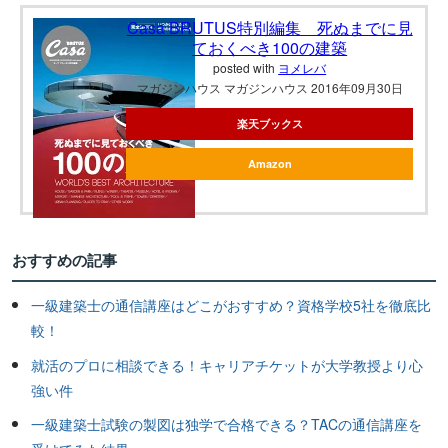
Casa BRUTUS特別編集 死ぬまでに見
ておくべき100の建築
posted with
ヨメレバ
マガジンハウス マガジンハウス 2016年09月30日
楽天ブックス
Amazon
おすすめの記事
一級建築士の通信講座はどこがおすすめ？資格学校5社を徹底比
較！
就活のプロに相談できる！キャリアチケットが大学教授より心
強い件
一級建築士試験の製図は独学で合格できる？TACの通信講座を