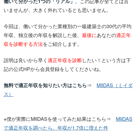
働いて分かった1つの「リアル」
。この記事が全てとは言
いませんが、大きく外れているとも思いません。
今回は、働いて分かった業種別の一級建築士の30代の平均
年収、独立後の年収を解説した後、
最後に
あなたの
適正年
収を診断する方法
をご紹介します。
説明は良いから早く
適正年収を診断
したい！という方は下
記の公式HPから会員登録をしてくださいね。
無料で適正年収を知りたい方はこちら
⇒
MIIDAS（ミイダ
ス）
※僕が実際にMIIDASを使ってみた結果はこちら⇒
MIIDAS
で適正年収を調べたら、年収が1.7倍に増えた件