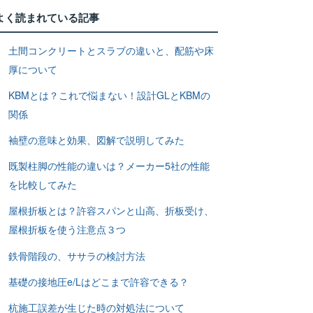
よく読まれている記事
土間コンクリートとスラブの違いと、配筋や床
厚について
KBMとは？これで悩まない！設計GLとKBMの
関係
袖壁の意味と効果、図解で説明してみた
既製柱脚の性能の違いは？メーカー5社の性能
を比較してみた
屋根折板とは？許容スパンと山高、折板受け、
屋根折板を使う注意点３つ
鉄骨階段の、ササラの検討方法
基礎の接地圧e/Lはどこまで許容できる？
杭施工誤差が生じた時の対処法について