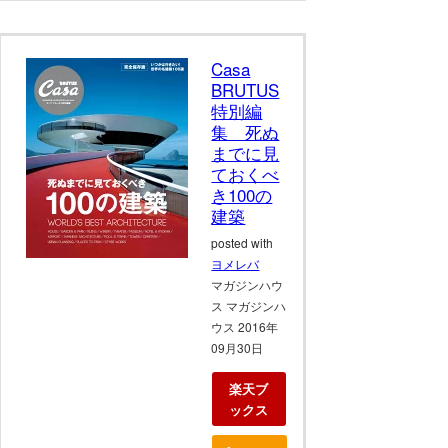
Casa
BRUTUS
特別編
集 死ぬ
までに見
ておくべ
き100の
建築
posted with
ヨメレバ
マガジンハウ
ス マガジンハ
ウス 2016年
09月30日
楽天ブ
ックス