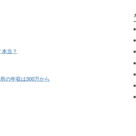
？本当？
所の年収は300万から