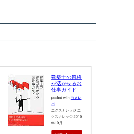
建築士の資格
が活かせるお
仕事ガイド
posted with
ヨメレ
バ
エクスナレッジ エ
クスナレッジ 2015
年10月