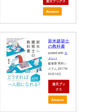
楽天ブックス
Amazon
新米建築士
の教科書
posted with
ヨ
メレバ
飯塚豊 秀和シ
ステム 2017年
03月14日
楽天ブッ
クス
Amazon