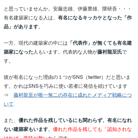
と思っていませんか。安藤忠雄、伊藤豊雄、隈研吾・・・
有名建築家になる人は、
有名になるキッカケとなった「作
品」があります
。
一方、現代の建築家の中には
「代表作」が無くても有名建
築家になった
人もいます。代表的な人物が
藤村龍至氏
で
す。
彼が有名になった理由の１つがSNS（twitter）だと思いま
す。かれはSNSを巧みに使い若者に発信を続けています
⇒
藤村龍至が唯一無二の存在に成れたメディア戦略につ
いて
また、
優れた作品を残しているにも関わらず、有名になれ
ない建築家もいます
。
優れた作品を残しても「認知されな
ければ」意味が無い
からです。