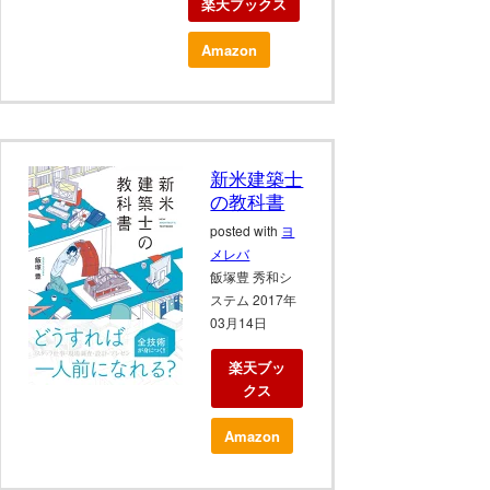
楽天ブックス
Amazon
新米建築士
の教科書
posted with
ヨ
メレバ
飯塚豊 秀和シ
ステム 2017年
03月14日
楽天ブッ
クス
Amazon