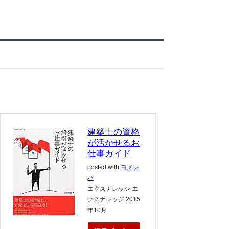
建築士の資格
が活かせるお
仕事ガイド
posted with
ヨメレ
バ
エクスナレッジ エ
クスナレッジ 2015
年10月