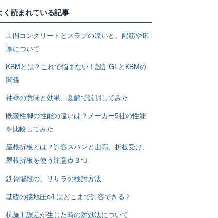
よく読まれている記事
土間コンクリートとスラブの違いと、配筋や床
厚について
KBMとは？これで悩まない！設計GLとKBMの
関係
袖壁の意味と効果、図解で説明してみた
既製柱脚の性能の違いは？メーカー5社の性能
を比較してみた
屋根折板とは？許容スパンと山高、折板受け、
屋根折板を使う注意点３つ
鉄骨階段の、ササラの検討方法
基礎の接地圧e/Lはどこまで許容できる？
杭施工誤差が生じた時の対処法について