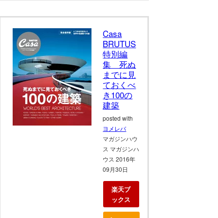
Casa
BRUTUS
特別編
集 死ぬ
までに見
ておくべ
き100の
建築
posted with
ヨメレバ
マガジンハウ
ス マガジンハ
ウス 2016年
09月30日
楽天ブ
ックス