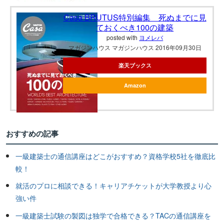
Casa BRUTUS特別編集 死ぬまでに見
ておくべき100の建築
posted with
ヨメレバ
マガジンハウス マガジンハウス 2016年09月30日
楽天ブックス
Amazon
おすすめの記事
一級建築士の通信講座はどこがおすすめ？資格学校5社を徹底比
較！
就活のプロに相談できる！キャリアチケットが大学教授より心
強い件
一級建築士試験の製図は独学で合格できる？TACの通信講座を