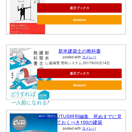
楽天ブックス
Amazon
新米建築士の教科書
posted with
ヨメレバ
飯塚豊 秀和システム 2017年03月14日
楽天ブックス
Amazon
Casa BRUTUS特別編集 死ぬまでに見
ておくべき100の建築
posted with
ヨメレバ