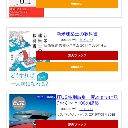
Amazon
新米建築士の教科書
posted with
ヨメレバ
飯塚豊 秀和システム 2017年03月14日
楽天ブックス
Amazon
Casa BRUTUS特別編集 死ぬまでに見
ておくべき100の建築
posted with
ヨメレバ
マガジンハウス マガジンハウス 2016年09月30日
楽天ブックス