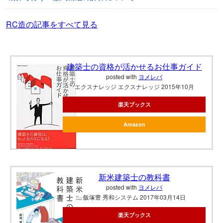
RC造の記事をすべて見る
建築士の資格が活かせるお仕事ガイド
posted with
ヨメレバ
エクスナレッジ エクスナレッジ 2015年10月
楽天ブックス
Amazon
新米建築士の教科書
posted with
ヨメレバ
飯塚豊 秀和システム 2017年03月14日
楽天ブックス