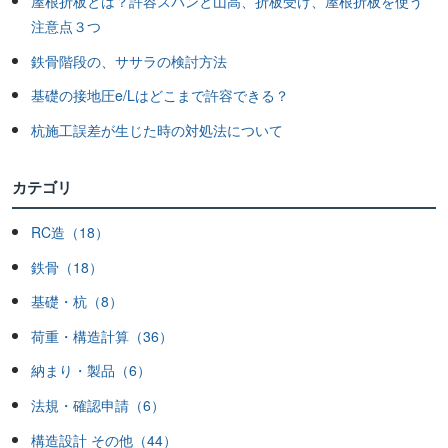
屋根折板とは？許容スパンと山高、折板受け、屋根折板を使う
注意点３つ
鉄骨階段の、ササラの検討方法
基礎の接地圧e/Lはどこまで許容できる？
杭施工誤差が生じた時の対処法について
カテゴリ
RC造（18）
鉄骨（18）
基礎・杭（8）
荷重・構造計算（36）
納まり・製品（6）
法規・確認申請（6）
構造設計 その他（44）