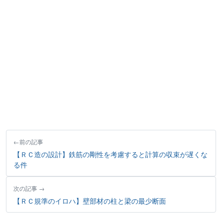
前の記事
【ＲＣ造の設計】鉄筋の剛性を考慮すると計算の収束が遅くな
る件
次の記事
【ＲＣ規準のイロハ】壁部材の柱と梁の最少断面