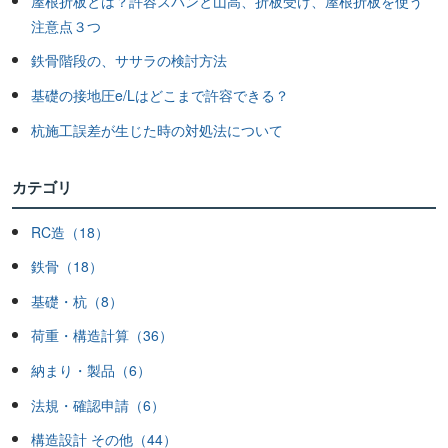
屋根折板とは？許容スパンと山高、折板受け、屋根折板を使う
注意点３つ
鉄骨階段の、ササラの検討方法
基礎の接地圧e/Lはどこまで許容できる？
杭施工誤差が生じた時の対処法について
カテゴリ
RC造（18）
鉄骨（18）
基礎・杭（8）
荷重・構造計算（36）
納まり・製品（6）
法規・確認申請（6）
構造設計 その他（44）