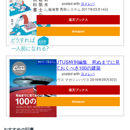
posted with
ヨメレバ
飯塚豊 秀和システム 2017年03月14日
楽天ブックス
Amazon
Casa BRUTUS特別編集 死ぬまでに見
ておくべき100の建築
posted with
ヨメレバ
マガジンハウス マガジンハウス 2016年09月30日
楽天ブックス
Amazon
おすすめの記事