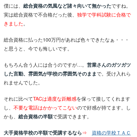
僕には、
総合資格の気風など諸々向いて無かった
ですね。
実は総合資格で不合格だった後、
独学で学科試験に合格で
きました
。
総合資格に払った100万円があれば色々できたなぁ・・・
と思うと、今でも悔しいです。
もちろん合う人には合うのですが…。
営業さんのガツガツ
した言動、雰囲気が学校の雰囲気そのまま
で。受け入れら
れませんでした。
それに比べて
TACは適度な距離感
を保って接してくれます
し、
不要な電話はかかってこない
ので好感が持てます。し
かも、
総合資格の半額
で受講できます。
大手資格学校の半額で受講するなら
⇒
資格の学校ＴＡＣ