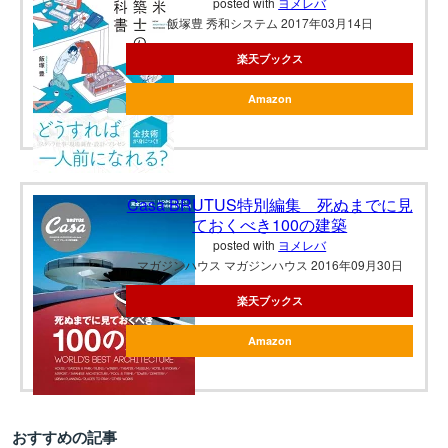
posted with
ヨメレバ
飯塚豊 秀和システム 2017年03月14日
楽天ブックス
Amazon
Casa BRUTUS特別編集 死ぬまでに見
ておくべき100の建築
posted with
ヨメレバ
マガジンハウス マガジンハウス 2016年09月30日
楽天ブックス
Amazon
おすすめの記事