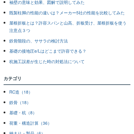
袖壁の意味と効果、図解で説明してみた
既製柱脚の性能の違いは？メーカー5社の性能を比較してみた
屋根折板とは？許容スパンと山高、折板受け、屋根折板を使う
注意点３つ
鉄骨階段の、ササラの検討方法
基礎の接地圧e/Lはどこまで許容できる？
杭施工誤差が生じた時の対処法について
カテゴリ
RC造（18）
鉄骨（18）
基礎・杭（8）
荷重・構造計算（36）
納まり・製品（6）