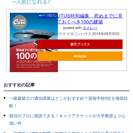
Casa BRUTUS特別編集 死ぬまでに見
ておくべき100の建築
posted with
ヨメレバ
マガジンハウス マガジンハウス 2016年09月30日
楽天ブックス
Amazon
おすすめの記事
一級建築士の通信講座はどこがおすすめ？資格学校5社を徹底比
較！
就活のプロに相談できる！キャリアチケットが大学教授より心
強い件