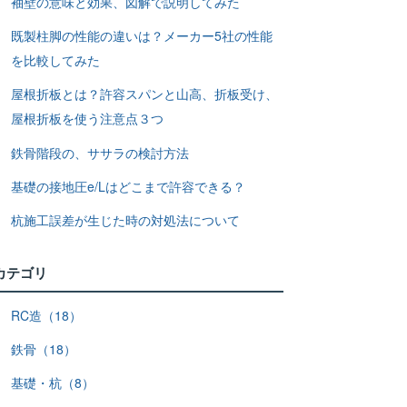
袖壁の意味と効果、図解で説明してみた
既製柱脚の性能の違いは？メーカー5社の性能
を比較してみた
屋根折板とは？許容スパンと山高、折板受け、
屋根折板を使う注意点３つ
鉄骨階段の、ササラの検討方法
基礎の接地圧e/Lはどこまで許容できる？
杭施工誤差が生じた時の対処法について
カテゴリ
RC造（18）
鉄骨（18）
基礎・杭（8）