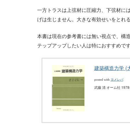
一方トラスは上弦材に圧縮力、下弦材に
げは生じません。大きな有効せいをとれ
本書は現在の参考書には無い視点で、構
テップアップしたい人は特におすすめで
建築構造力学 (
posted with
ヨメレバ
武藤 清 オーム社 1978-