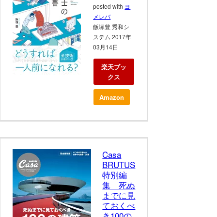
posted with
ヨ
メレバ
飯塚豊 秀和シ
ステム 2017年
03月14日
楽天ブッ
クス
Amazon
Casa
BRUTUS
特別編
集 死ぬ
までに見
ておくべ
き100の