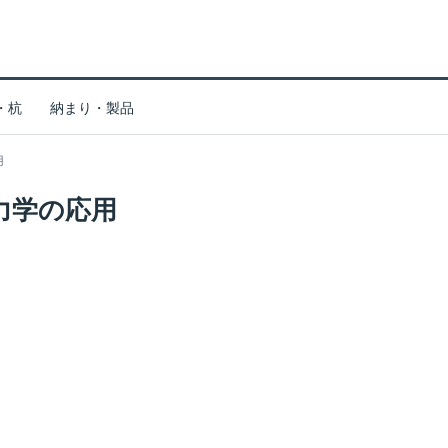
・杭
納まり・製品
用
力学の応用