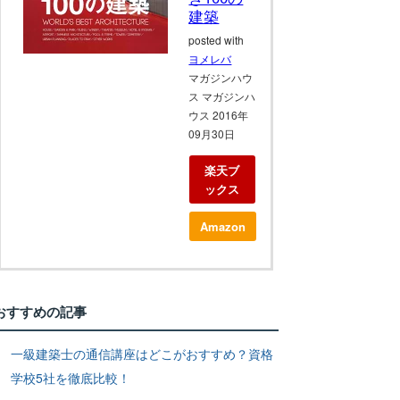
建築
posted with
ヨメレバ
マガジンハウ
ス マガジンハ
ウス 2016年
09月30日
楽天ブ
ックス
Amazon
おすすめの記事
一級建築士の通信講座はどこがおすすめ？資格
学校5社を徹底比較！