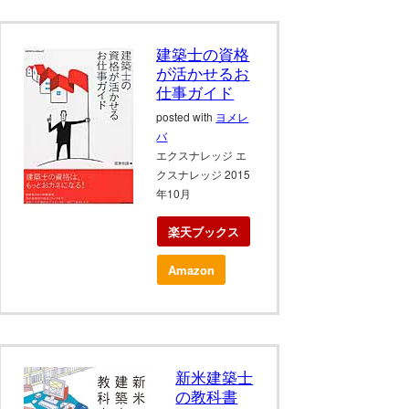
建築士の資格
が活かせるお
仕事ガイド
posted with
ヨメレ
バ
エクスナレッジ エ
クスナレッジ 2015
年10月
楽天ブックス
Amazon
新米建築士
の教科書